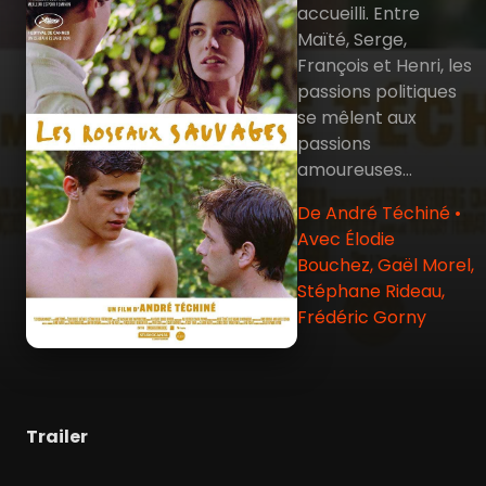
accueilli. Entre
Maïté, Serge,
François et Henri, les
passions politiques
se mêlent aux
passions
amoureuses…
De André Téchiné •
Avec Élodie
Bouchez, Gaël Morel,
Stéphane Rideau,
Frédéric Gorny
Trailer