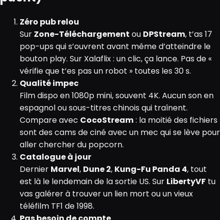
Zéro pub relou
Sur
Zone-Téléchargement
ou
DPStream
, t’as 17
pop-ups qui s’ouvrent avant même d’atteindre le
bouton play. Sur Xalaflix : un clic, ça lance. Pas de «
vérifie que t’es pas un robot » toutes les 30 s.
Qualité impec
Film dispo en 1080p mini, souvent 4K. Aucun son en
espagnol ou sous-titres chinois qui traînent.
Compare avec
CocoStream
: la moitié des fichiers
sont des cams de ciné avec un mec qui se lève pour
aller chercher du popcorn.
Catalogue à jour
Dernier
Marvel
,
Dune 2
,
Kung-Fu Panda 4
, tout
est là le lendemain de la sortie US. Sur
LibertyVF
tu
vas galérer à trouver un lien mort ou un vieux
téléfilm TF1 de 1998.
Pas besoin de compte