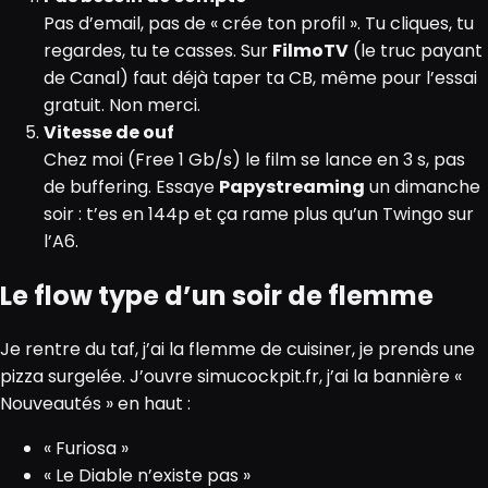
Pas d’email, pas de « crée ton profil ». Tu cliques, tu
regardes, tu te casses. Sur
FilmoTV
(le truc payant
de Canal) faut déjà taper ta CB, même pour l’essai
gratuit. Non merci.
Vitesse de ouf
Chez moi (Free 1 Gb/s) le film se lance en 3 s, pas
de buffering. Essaye
Papystreaming
un dimanche
soir : t’es en 144p et ça rame plus qu’un Twingo sur
l’A6.
Le flow type d’un soir de flemme
Je rentre du taf, j’ai la flemme de cuisiner, je prends une
pizza surgelée. J’ouvre simucockpit.fr, j’ai la bannière «
Nouveautés » en haut :
« Furiosa »
« Le Diable n’existe pas »