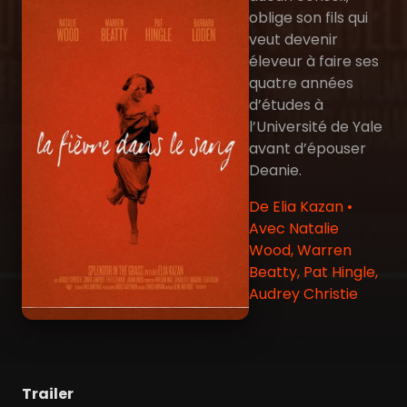
oblige son fils qui
veut devenir
éleveur à faire ses
quatre années
d’études à
l’Université de Yale
avant d’épouser
Deanie.
De Elia Kazan •
Avec Natalie
Wood, Warren
Beatty, Pat Hingle,
Audrey Christie
Trailer