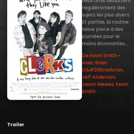
deux amis débattent
regulièrement des
sujets les plus divers.
Et parfois, la routine
laisse place à des
journées pour le
moins étonnantes...
De Kevin Smith •
Avec Brian
O&#039;Halloran,
Jeff Anderson,
Jason Mewes, Kevin
Smith
Trailer