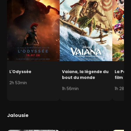
L'Odyssée
Vaiana, la légende du
La Pat' 
bout du monde
film mi
2h 53min
1h 56min
1h 28min
Jalousie