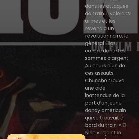
dans les attaques
de train. Il vole des
armes et les
revend à un
révolutionnaire, le
général Elias,
contre de fortes
sommes d’argent.
Au cours d’un de
ces assauts,
Chuncho trouve
une aide
inattendue de la
part d’un jeune
dandy américain
qui se trouvait à
bord du train. « El
Niño » rejoint la