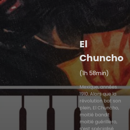
El
Chuncho
(1h 58min)
Mexique, années
1910. Alors que la
révolution bat son
plein, El Chuncho,
moitié bandit
moitié guérillero,
s’est spécialisé