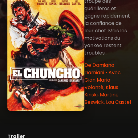
troupe des
guérilleros et
gagne rapidement
la confiance de
leur chef. Mais les
motivations du
yankee restent
troubles...
De Damiano
Damiani • Avec
Gian Maria
Volontè, Klaus
Kinski, Martine
Beswick, Lou Castel
Trailer