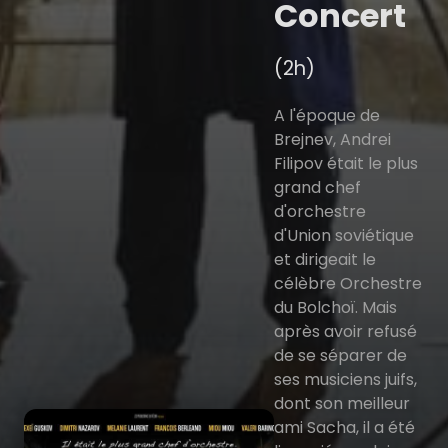
Concert
(2h)
A l'époque de
Brejnev, Andrei
Filipov était le plus
grand chef
d'orchestre
d'Union soviétique
et dirigeait le
célèbre Orchestre
du Bolchoï. Mais
après avoir refusé
de se séparer de
ses musiciens juifs,
dont son meilleur
ami Sacha, il a été