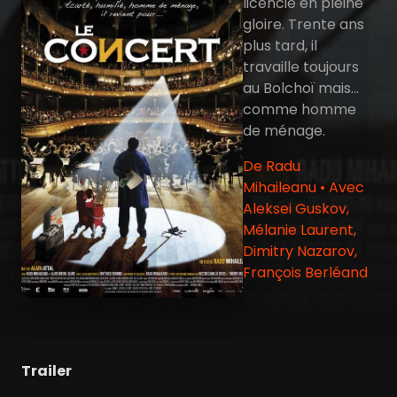
licencié en pleine
gloire. Trente ans
plus tard, il
travaille toujours
au Bolchoï mais...
comme homme
de ménage.
De Radu
Mihaileanu • Avec
Aleksei Guskov,
Mélanie Laurent,
Dimitry Nazarov,
François Berléand
Trailer