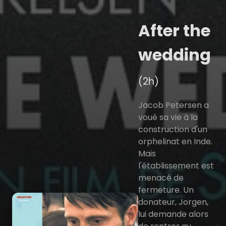
After the
wedding
(2h)
Jacob Petersen a
voué sa vie à la
construction d'un
orphelinat en Inde.
Mais
l'établissement est
menacé de
fermeture. Un
donateur, Jorgen,
lui demande alors