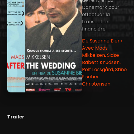
de rentrer au
Danemark pour
effectuer la
transaction
financière.
De Susanne Bier •
Avec Mads
Mikkelsen, Sidse
Babett Knudsen,
Rolf Lassgård, Stine
Fischer
Christensen
Trailer