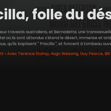
cilla, folle du dé
, deux travestis australiens, et Bernadette, une transsexuell
ôtel où ils sont attendus s'étend le désert, immense et ari
bus, qu'ils baptisent " Priscilla ", et foncent à tombeau ou
ott • Avec Terence Stamp, Hugo Weaving, Guy Pearce, Bill