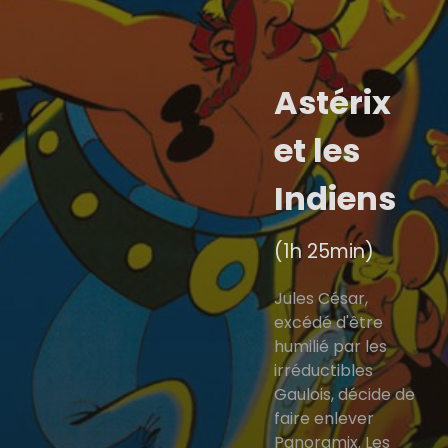
Astérix
et les
Indiens
(1h 25min)
Jules César,
excédé d'être
humilié par les
irréductibles
Gaulois, décide de
faire enlever
Panoramix. Les