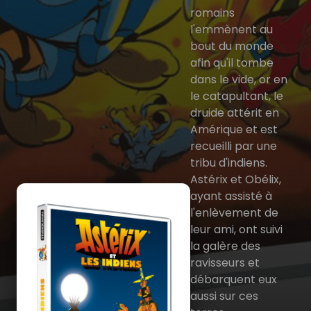
romains
l'emmènent au
bout du monde
afin qu'il tombe
dans le vide, or en
le catapultant, le
druide attérit en
Amérique et est
recueilli par une
tribu d'indiens.
Astérix et Obélix,
ayant assisté à
l'enlèvement de
leur ami, ont suivi
la galère des
ravisseurs et
débarquent eux
aussi sur ces