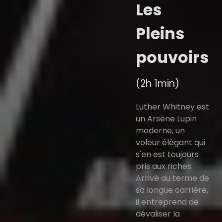
Les
Pleins
pouvoirs
(2h 1min)
Luther Whitney est
un Arsène Lupin
moderne, un
voleur élégant qui
s'en est toujours
pris aux riches.
Arrivé au terme de
sa longue carrière,
il entreprend de
dévaliser la