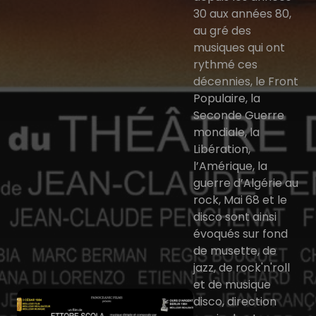
30 aux années 80,
au gré des
musiques qui ont
rythmé ces
décennies, le Front
Populaire, la
Seconde Guerre
mondiale, la
Libération,
l’Amérique, la
guerre d’Algérie au
rock, Mai 68 et le
disco sont ainsi
évoqués sur fond
de musette, de
jazz, de rock'n'roll
et de musique
disco, direction