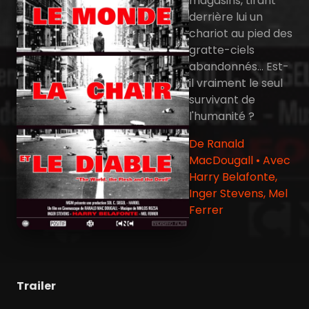
magasins, tirant
derrière lui un
chariot au pied des
gratte-ciels
abandonnés... Est-
il vraiment le seul
survivant de
l'humanité ?
De Ranald
MacDougall • Avec
Harry Belafonte,
Inger Stevens, Mel
Ferrer
Trailer