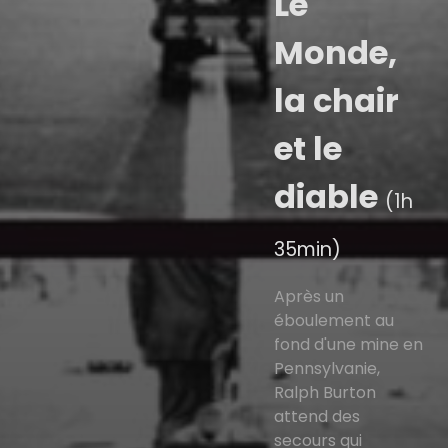
Le
Monde,
la chair
et le
diable
(1h
35min)
Après un
éboulement au
fond d'une mine en
Pennsylvanie,
Ralph Burton
attend des
secours qui