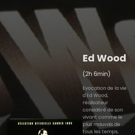
Ed Wood
(2h 6min)
Evocation de la vie
d'Ed Wood,
réalisateur
considéré de son
vivant comme le
plus mauvais de
tous les temps,