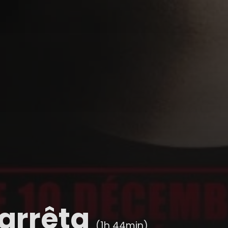
'arrêta
(1h 44min)