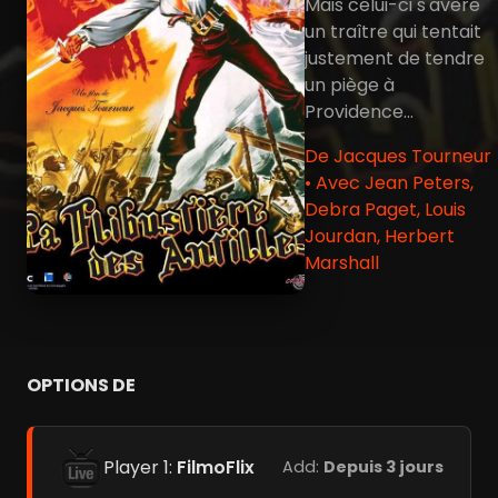
Mais celui-ci s'avère
un traître qui tentait
justement de tendre
un piège à
Providence...
De Jacques Tourneur
• Avec Jean Peters,
Debra Paget, Louis
Jourdan, Herbert
Marshall
OPTIONS DE
Player 1:
FilmoFlix
Add:
Depuis 3 jours