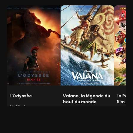
L'Odyssée
Vaiana, la légende du
La Pat' 
bout du monde
film mi
2h 53min
1h 56min
1h 28min