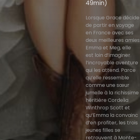
49min)
Lorsque Grace décide
de partir en voyage
en France avec ses
deux meilleures amies
Emma et Meg, elle
est loin d’imaginer
l’incroyable aventure
qui les attend. Parce
qu’elle ressemble
comme une sœur
jumelle à la richissime
héritière Cordelia
Winthrop Scott et
qu’Emma la convainc
d’en profiter, les trois
jeunes filles se
retrouvent à Monte-