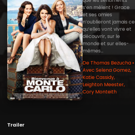
que les sentiments
s’en mêlent ! Grace
et ses amies
n’oublieront jamais ce
qu’elles vont vivre et
découvrir, sur le
monde et sur elles-
mêmes…
De Thomas Bezucha •
Avec Selena Gomez,
Katie Cassidy,
Leighton Meester,
Cory Monteith
Trailer