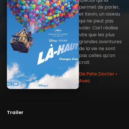
spécial qui lui
permet de parler,
et Kevin, un oiseau
qui ne peut pas
voler. Carl réalise
vite que les plus
grandes aventures
de la vie ne sont
pas celles qu’on
croit.
De Pete Docter •
Avec
Trailer