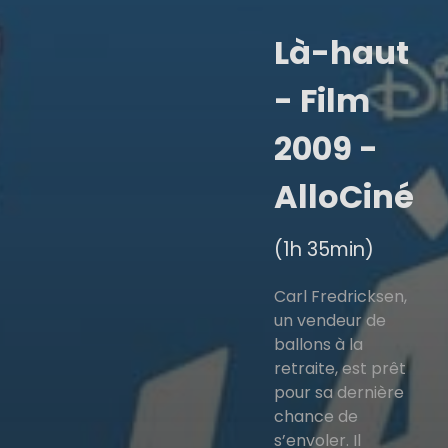
Là-haut
- Film
2009 -
AlloCiné
(1h 35min)
Carl Fredricksen,
un vendeur de
ballons à la
retraite, est prêt
pour sa dernière
chance de
s’envoler. Il