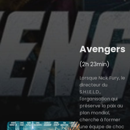
Avengers
(2h 23min)
Lorsque Nick Fury, le
directeur du
S.H.I.E.L.D.,
l'organisation qui
préserve la paix au
plan mondial,
cherche à former
une équipe de choc