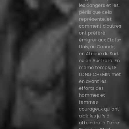
les dangers et les
périls que cela
représente, et
comment d'autres
ont préféré
émigrer aux Etats-
Unis, au Canada,
en Afrique du Sud,
ou en Australie. En
même temps, LE
LONG CHEMIN met
en avant les
efforts des
hommes et
femmes
courageux qui ont
aidé les juifs à
atteindre la Terre