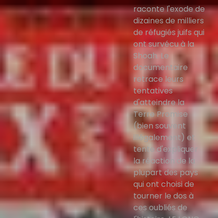
raconte l'exode de
dizaines de milliers
de réfugiés juifs qui
ont survécu à la
Shoah. Le
documentaire
retrace leurs
tentatives
d'atteindre la
Terre Promise
(bien souvent
illégalement) et
tente d'expliquer
la réaction de la
plupart des pays
qui ont choisi de
tourner le dos à
ces oubliés de