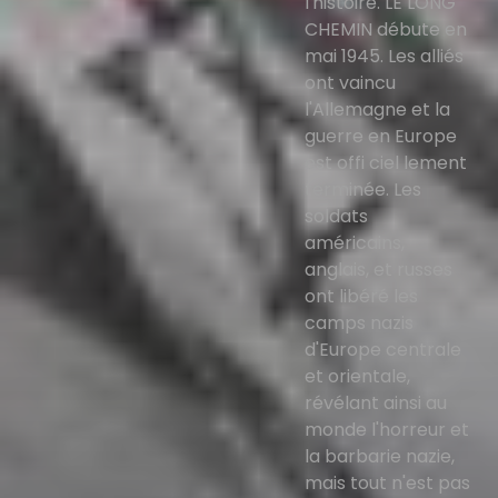
l'histoire. LE LONG
CHEMIN débute en
mai 1945. Les alliés
ont vaincu
l'Allemagne et la
guerre en Europe
est offi ciel lement
terminée. Les
soldats
américains,
anglais, et russes
ont libéré les
camps nazis
d'Europe centrale
et orientale,
révélant ainsi au
monde l'horreur et
la barbarie nazie,
mais tout n'est pas