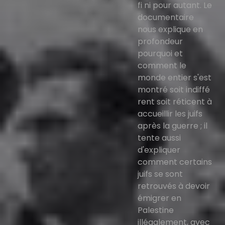
fi ni pour autant. Le
documentaire
nous explique en
profondeur
pourquoi et
comment le
monde entier s'est
montré soit indiffé
rent soit réticent à
accueillir les juifs
après la guerre ; il
tente aussi
d'expliquer
comment certains
juifs se sont
retrouvés à devoir
émigrer en
Palestine
illégalement, avec