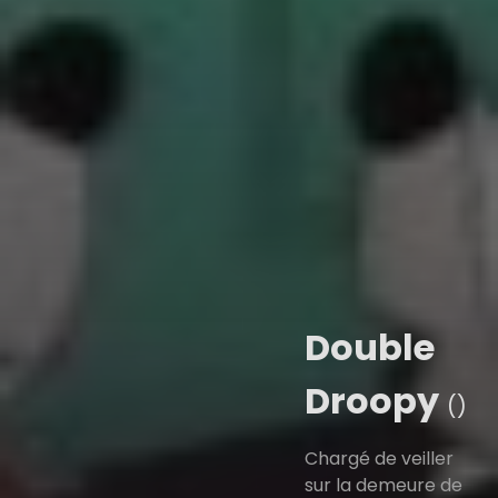
Double
Droopy
()
Chargé de veiller
sur la demeure de