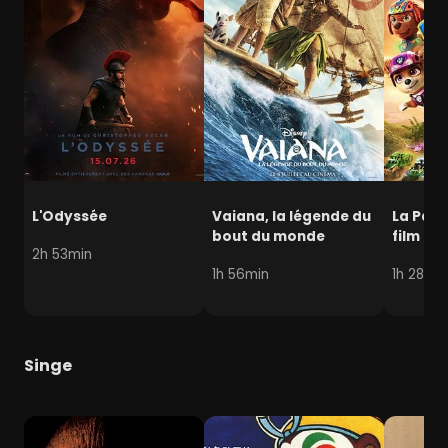
L'Odyssée
Vaiana, la légende du
La Pat' 
bout du monde
film mi
2h 53min
1h 56min
1h 28min
Singe