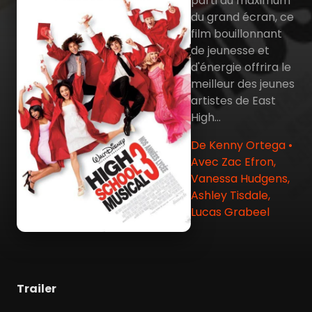
parti au maximum
du grand écran, ce
film bouillonnant
de jeunesse et
d'énergie offrira le
meilleur des jeunes
artistes de East
High...
De Kenny Ortega •
Avec Zac Efron,
Vanessa Hudgens,
Ashley Tisdale,
Lucas Grabeel
Trailer