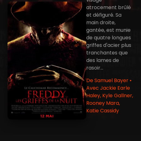
atrocement brûlé
et défiguré. Sa
main droite,
gantée, est munie
de quatre longues
griffes d'acier plus
tranchantes que
des lames de
rasoir...
De Samuel Bayer •
Avec Jackie Earle
Haley, Kyle Gallner,
Rooney Mara,
Katie Cassidy