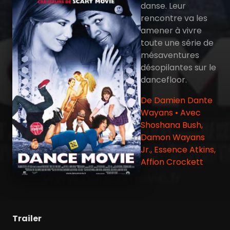
danse. Leur
rencontre va les
amener à vivre
toute une série de
mésaventures
désopilantes sur le
dancefloor.
De Damien Dante
Wayans • Avec
Shoshana Bush,
Damon Wayans
Jr., Essence Atkins,
Affion Crockett
Trailer