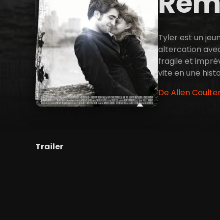
Rem
Tyler est un jeu
altercation avec 
fragile et impré
vite en une histo
De Allen Coulter
Trailer