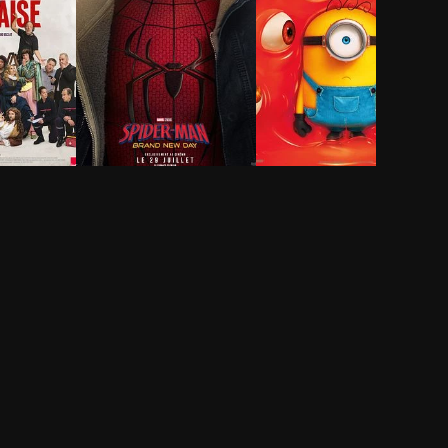
ie-
Spider-Man: Brand
Des Minions et des
New Day
monstres
2h 25min
1h 29min