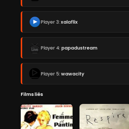
Player 3:
xalaflix
Player 4:
papadustream
Player 5:
wawacity
Films liés