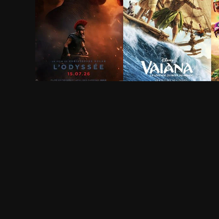
L'Odyssée
Vaiana, la légende du
L
bout du monde
f
2h 53min
1h 56min
1
Canicule