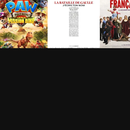
a Pat' Patrouille : Le
La Bataille de Gaulle -
De la Coméd
ilm mission Dino
Partie 2 : J’écris ton
Française
nom
h 28min
1h 15min
2h 40min