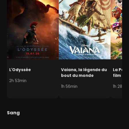
L'Odyssée
Vaiana, la légende du
La Pat' 
bout du monde
film mi
2h 53min
1h 56min
1h 28min
Sang