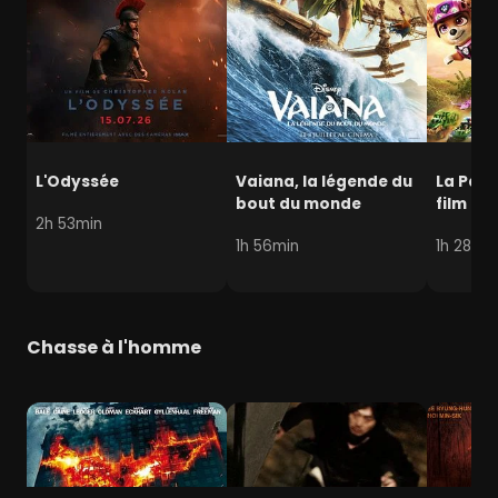
L'Odyssée
Vaiana, la légende du
La Pat' 
bout du monde
film mi
2h 53min
1h 56min
1h 28min
Chasse à l'homme