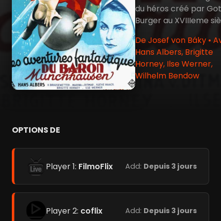
du héros créé par Got
Burger au XVIIIeme siè
De Josef von Báky • A
Hans Albers, Brigitte
Horney, Ilse Werner,
Wilhelm Bendow
OPTIONS DE
Player 1:
FilmoFlix
Add:
Depuis 3 jours
Player 2:
coflix
Add:
Depuis 3 jours