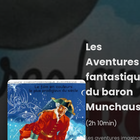
Les
Aventures
fantastiq
du baron
Munchau
(2h 10min)
Les aventures imagina