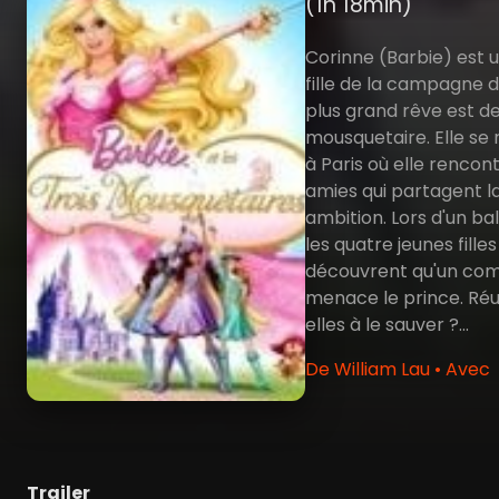
(1h 18min)
Corinne (Barbie) est 
fille de la campagne d
plus grand rêve est d
mousquetaire. Elle se 
à Paris où elle rencont
amies qui partagent 
ambition. Lors d'un ba
les quatre jeunes filles
découvrent qu'un co
menace le prince. Réu
elles à le sauver ?...
De William Lau • Avec
Trailer