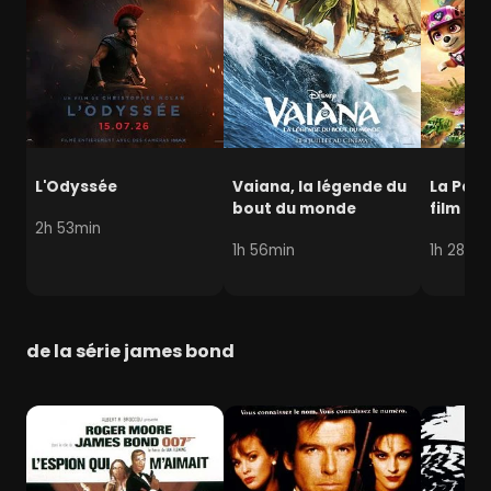
L'Odyssée
Vaiana, la légende du
La Pat' 
bout du monde
film mi
2h 53min
1h 56min
1h 28min
de la série james bond