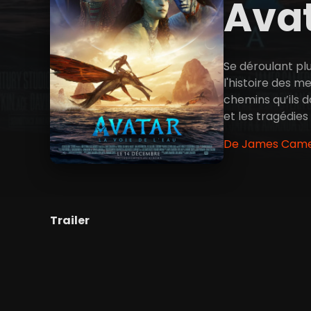
Avat
Se déroulant pl
l'histoire des m
chemins qu’ils d
et les tragédies 
De James Camer
Trailer