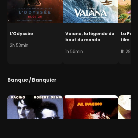
L'Odyssée
Vaiana, la légende du
La Pat' 
bout du monde
film mi
2h 53min
1h 56min
1h 28min
Banque / Banquier