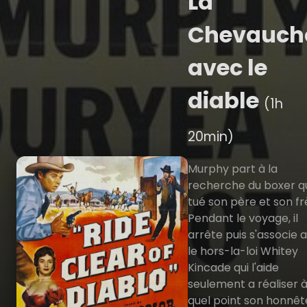
La
Chevauch
avec le
diable
(1h
20min)
Murphy part à la
recherche du boxer qu
tué son père et son fr
Pendant le voyage, il
arrête puis s'associe 
le hors-la-loi Whitey
Kincade qui l'aide
seulement a réaliser 
quel point son honnêt