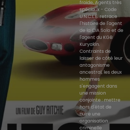
froide, Agents très
spéciaux - Code
U.N.C.L.E. retrace
l'histoire de l'agent
de la CIA Solo et de
l'agent du KGB
Kuryakin.
Contraints de
laisser de côté leur
antagonisme
ancestral, les deux
hommes
s'engagent dans
une mission
conjointe : mettre
hors d'état de
nuire une
organisation
criminelle