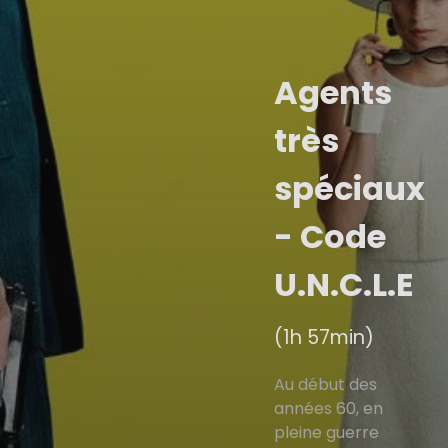
Agents
très
spéciaux
- Code
U.N.C.L.E
(1h 57min)
Au début des
années 60, en
pleine guerre