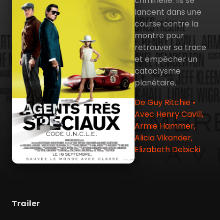
criminelle. Ils se
lancent dans une
course contre la
montre pour
retrouver sa trace
et empêcher un
cataclysme
planétaire.
De Guy Ritchie •
Avec Henry Cavill,
Armie Hammer,
Alicia Vikander,
Elizabeth Debicki
Trailer