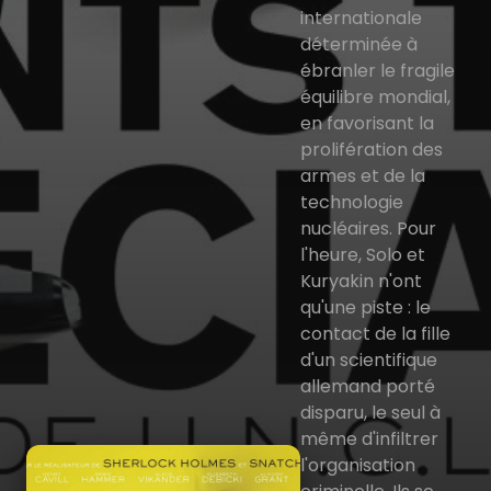
internationale
déterminée à
ébranler le fragile
équilibre mondial,
en favorisant la
prolifération des
armes et de la
technologie
nucléaires. Pour
l'heure, Solo et
Kuryakin n'ont
qu'une piste : le
contact de la fille
d'un scientifique
allemand porté
disparu, le seul à
même d'infiltrer
l'organisation