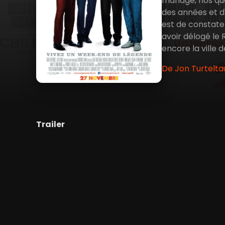
mariage, nos qu
des années et d'e
est de constater
avoir délogé le 
encore la ville d
De Jon Turtelta
Trailer