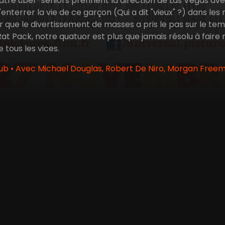
atre über-seniors prennent la direction de Las Vegas avec
nterrer la vie de ce garçon (Qui a dit "vieux" ?) dans les rè
 que le divertissement de masses a pris le pas sur le temp
Rat Pack, notre quatuor est plus que jamais résolu à faire 
e tous les vices.
ub • Avec Michael Douglas, Robert De Niro, Morgan Freema