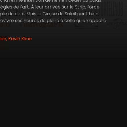
 la ferme intention de ne rien céder au poids
gles de l'art. À leur arrivée sur le Strip, force
le du cool. Mais le Cirque du Soleil peut bien
revivre ses heures de gloire à celle qu'on appelle
n, Kevin Kline