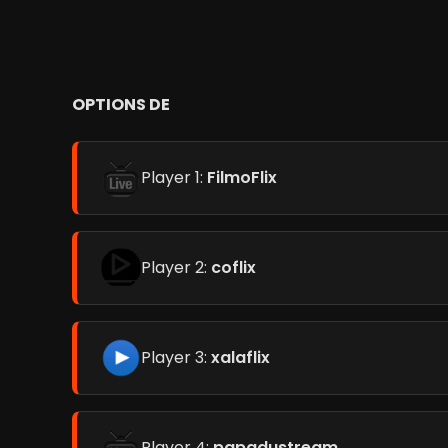
OPTIONS DE
Player 1:
FilmoFlix
Player 2:
coflix
Player 3:
xalaflix
Player 4:
papadustream