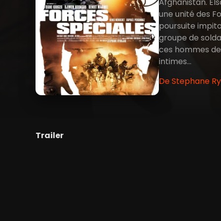
Afghanistan. El
une unité des Fo
poursuite impito
groupe de soldat
ces hommes de de
intimes…
De Stephane Ryb
Trailer