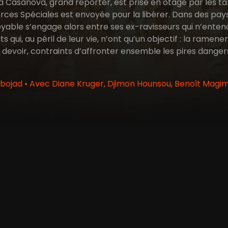
sa Casanova, grand reporter, est prise en otage par les t
rces Spéciales est envoyée pour la libérer. Dans des paysa
yable s’engage alors entre ses ex-ravisseurs qui n’entend
s qui, au péril de leur vie, n’ont qu’un objectif : la rame
voir, contraints d’affronter ensemble les pires dangers, v
ojad • Avec Diane Kruger, Djimon Hounsou, Benoît Magi