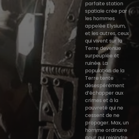
parfaite station
spatiale crée par
les hommes
appelée Elysium,
et les autres, ceux
qui vivent sur la
Terre devenue
surpeuplée et
ruinée. La
population de la
Terre tente
désespérément
d’échapper aux
crimes et à la
pauvreté qui ne
cessent de ne
propager. Max, un
homme ordinaire
pour qui rejoindre