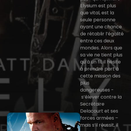
Elysium est plus
que vital, est la
seule personne
ayant une chance
de rétablir l’égalité
entre ces deux
mondes. Alors que
sa vie ne tient plus
qu’à un fil, il hésite
à prendre part à
cette mission des
plus
dangereuses -
s’élever contre la
Secrétaire
Delacourt et ses
forces armées –
mais s’il réussit, il