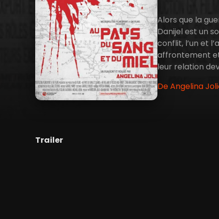
Alors que la gue
Danijel est un s
conflit, l’un et
affrontement et
leur relation de
De Angelina Jol
Trailer