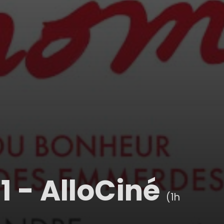
1 - AlloCiné
(1h