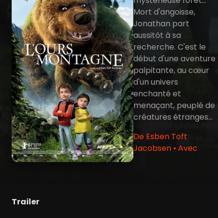
mystérieuse forêt…
Mort d'angoisse,
Jonathan part
aussitôt à sa
recherche. C'est le
début d'une aventure
palpitante, au cœur
d'un univers
enchanté et
menaçant, peuplé de
créatures étranges...
De Esben Toft
Jacobsen • Avec
Trailer