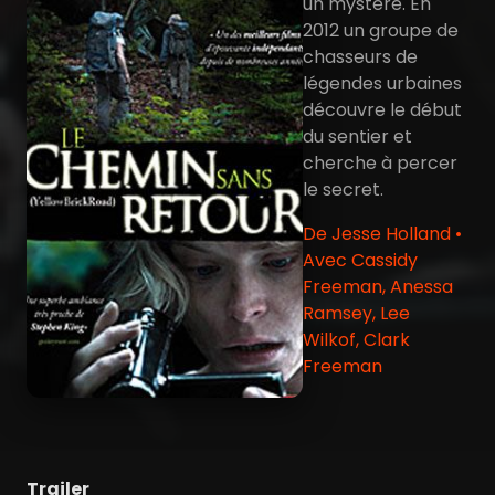
un mystère. En
2012 un groupe de
chasseurs de
légendes urbaines
découvre le début
du sentier et
cherche à percer
le secret.
De Jesse Holland •
Avec Cassidy
Freeman, Anessa
Ramsey, Lee
Wilkof, Clark
Freeman
Trailer