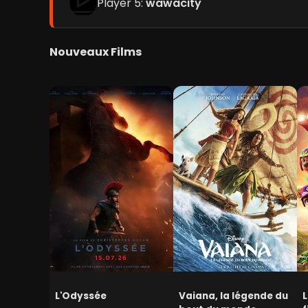
Player 5:
wawacity
Nouveaux Films
L'Odyssée
Vaiana, la légende du
L