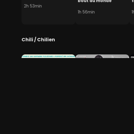
bout du monde
f
2h 53min
1h 56min
1
Chili / Chilien