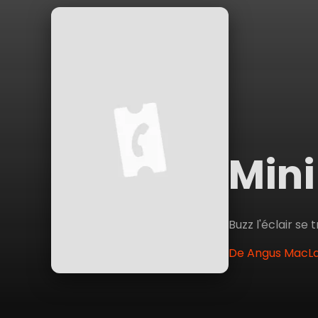
Mini
Buzz l'éclair se
De Angus MacLa