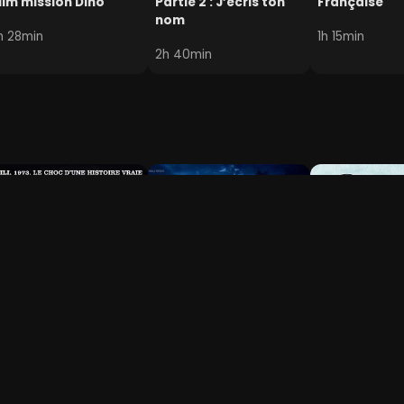
ilm mission Dino
Partie 2 : J’écris ton
Française
nom
h 28min
1h 15min
2h 40min