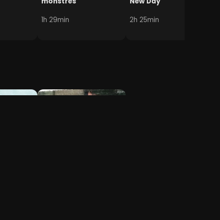
monstres
New Day
1h 29min
2h 25min