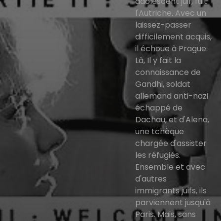
adolescent juif, fuit
l'Autriche. Avec un
laissez-passer
difficilement acquis,
il échoue à Prague.
Là, Il y fait la
connaissance de
Gandhi, soldat
allemand anti-nazi
échappé de
Dachau, et d'Alena,
une tchèque
chargée d'assister
les réfugiés.
Ensemble et avec
d'autres
immigrants juifs, ils
parviennent jusqu'à
Paris. Mais, sans