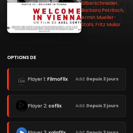
Silberschneider,
Barbara Petritsch,
Armin Mueller-
Stahl, Fritz Muliar
OPTIONS DE
Player 1:
FilmoFlix
Add:
Depuis 3 jours
Player 2:
coflix
Add:
Depuis 3 jours
Player 3:
xalaflix
Add:
Depuis 3 jours