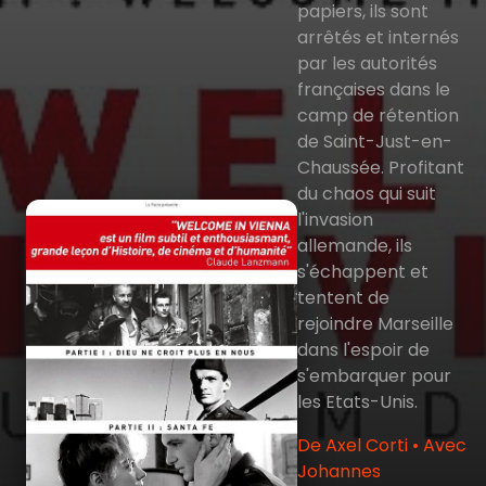
papiers, ils sont
arrêtés et internés
par les autorités
françaises dans le
camp de rétention
de Saint-Just-en-
Chaussée. Profitant
du chaos qui suit
l'invasion
allemande, ils
s'échappent et
tentent de
rejoindre Marseille
dans l'espoir de
s'embarquer pour
les Etats-Unis.
De Axel Corti • Avec
Johannes