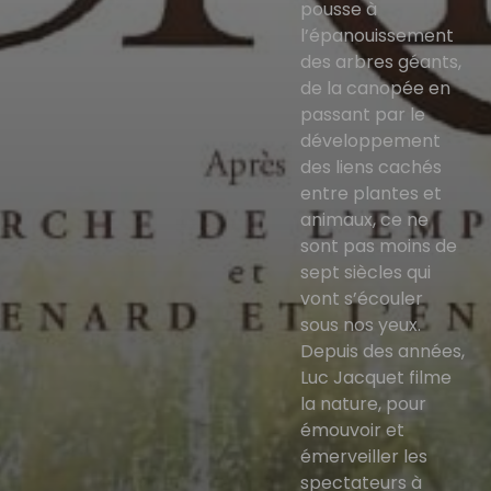
pousse à
l’épanouissement
des arbres géants,
de la canopée en
passant par le
développement
des liens cachés
entre plantes et
animaux, ce ne
sont pas moins de
sept siècles qui
vont s’écouler
sous nos yeux.
Depuis des années,
Luc Jacquet filme
la nature, pour
émouvoir et
émerveiller les
spectateurs à