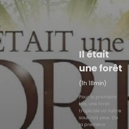
Il était
une forêt
(1h 18min)
Pour la première
fois, une forêt
tropicale va naître
sous nos yeux. De
la première