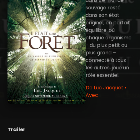
dans ce monde
sauvage resté
dans son état
originel, en parfait
équilibre, où
chaque organisme
- du plus petit au
plus grand –
connecté à tous
les autres, joue un
rôle essentiel.
De Luc Jacquet •
Avec
Trailer