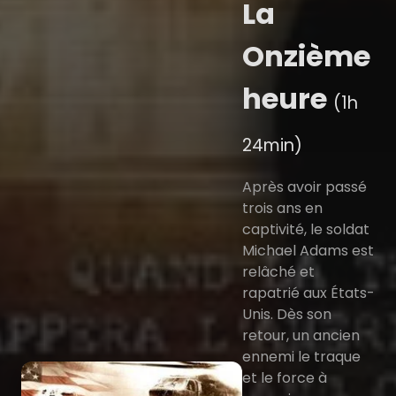
La
Onzième
heure
(1h
24min)
Après avoir passé
trois ans en
captivité, le soldat
Michael Adams est
relâché et
rapatrié aux États-
Unis. Dès son
retour, un ancien
ennemi le traque
et le force à