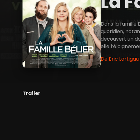
La F
Dans la famille 
quotidien, notam
découvert un don
elle l’éloigneme
De Eric Lartigau
Trailer