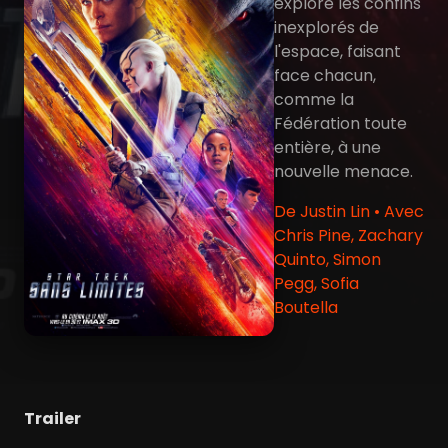
explore les confins
inexplorés de
l'espace, faisant
face chacun,
comme la
Fédération toute
entière, à une
nouvelle menace.
De Justin Lin • Avec
Chris Pine, Zachary
Quinto, Simon
Pegg, Sofia
Boutella
Trailer