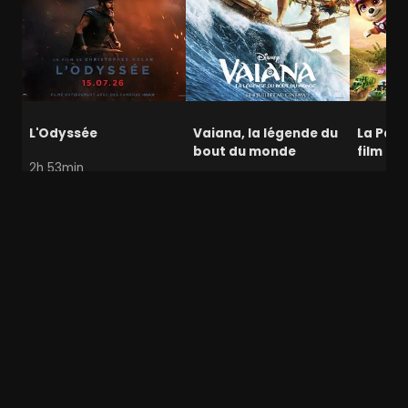
L'Odyssée
Vaiana, la légende du
La Pat' 
bout du monde
film mi
2h 53min
1h 56min
1h 28min
de la série Mad Max