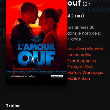
ouf
(2h
40min)
Les années 80,
dans le nord de la
France.
De Gilles Lellouche
• Avec Adèle
Exarchopoulos,
François Civil,
Mallory Wanecque,
Malik Frikah
Trailer