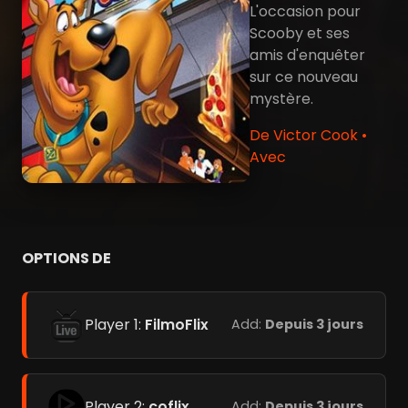
L'occasion pour
Scooby et ses
amis d'enquêter
sur ce nouveau
mystère.
De Victor Cook •
Avec
OPTIONS DE
Player 1:
FilmoFlix
Add:
Depuis 3 jours
Player 2:
coflix
Add:
Depuis 3 jours