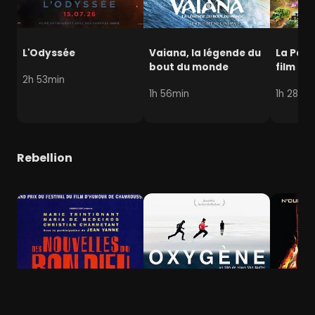
L'Odyssée
Vaiana, la légende du
La Pat' 
bout du monde
film mi
2h 53min
1h 56min
1h 28min
Rebellion