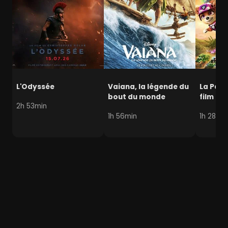
L'Odyssée
Vaiana, la légende du
La Pat' 
bout du monde
film mi
2h 53min
1h 56min
1h 28min
Apartheid