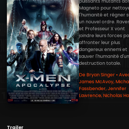
puissants mutants do
Magneto pour nettoy
l'humanité et régner s
un nouvel ordre. Rave
et Professeur X vont
joindre leurs forces p
affronter leur plus
dangereux ennemi et
sauver l'humanité d'u
destruction totale.
De Bryan Singer • Ave
James McAvoy, Micha
Fassbender, Jennifer
Lawrence, Nicholas Ho
Trailer