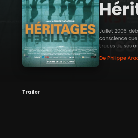
Hér
Juillet 2006, dé
conscience que s
traces de ses a
De Philippe Arac
Trailer